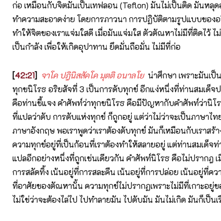
ก่อ เหมือนกับจิตมันเป็นเทฟลอน (Teflon) มันไม่เป็นติด มันหล
ทำความสะอาดง่าย โดยการภาวนา การปฏิบัติตามรูปแบบของอริยส
ทำให้จิตของเราแจ่มใสดี เมื่อมันแจ่มใส ตัวตัณหาไม่มีที่ติดไว้ ไม่ม
เป็นกำลัง เพื่อให้เกิดอุปาทาน ยึดมั่นถือมั่น ไม่มีที่ก่อ
[
42:21
]
จาโค ปฎินิสสัคโค มุตติ อนาลโย
น่าศึกษา เพราะมันเป็นช
ทุกขนิโรธ อริยสัจที่ 3 เป็นการดับทุกข์ อีกแง่หนึ่งที่ท่านสมเด็จ
คือท่านชี้แจง คำศัพท์ว่าทุกขนิโรธ คือมีปัญหากับคำศัพท์ว่านิโร
ที่แปลว่าดับ การดับแห่งทุกข์ ก็ถูกอยู่ แต่ว่าไม่ว่าจะเป็นภาษาไท
ภาษาอังกฤษ พอเราพูดว่าเราต้องดับทุกข์ มันก็เหมือนกับเราสร้
ความทุกข์อยู่ที่เป็นก้อนที่เราต้องทำให้สลายอยู่ แต่ท่านสมเด็จท่
แปลอีกอย่างหนึ่งที่ถูกเช่นเดียวกัน คำศัพท์นิโรธ คือไม่ปรากฎ เมื่อ
การสลัดทิ้ง เน้นอยู่ที่การสละคืน เน้นอยู่ที่การปล่อย เน้นอยู่ที่ควา
ที่อาศัยของตัณหานั้น ความทุกข์ไม่ปรากฏเพราะไม่มีที่เกาะอยู่
ไม่ใช่ว่าจะต้องไล่ไป ไปทำลายมัน ไปดับมัน มันไม่เกิด มันก็เป็นเร