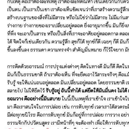
กับเหตุ คือเราต้องละที่เหตุ เราต้องละที่ตัณหา เช่นเดียวกันกับคว
เป็นตน เป็นเราเป็นเขา เราต้องเห็นชัดเจนว่าที่เราสร้างความรู้สึก
สร้างบนฐานของสิ่งที่ไม่มีสาระ หรือไม่ใช่ว่าไม่มีสาระ ไม่มีแก่นสา
ร่างกาย ร่างกายของเราเปลี่ยนอยู่ตลอด ยิ่งอายุมากขึ้น มันก็ยิ่ง
ที่พึ่ง จะเอาเป็นสาระ หรือเป็นสิ่งที่เราจะอาศัยอยู่ตลอดกาล ตลอ
ได้ จิตใจก็เช่นเดียวกัน ความรู้สึก สุขก็ได้ ทุกข์ก็ดี เฉยๆ ก็ดี มั
ขึ้นลงขึ้นลง ธรรมดา ความทรงจำ สำคัญมั่นหมาย ก็ไว้ใจยาก มั
การคิดด้วยอารมณ์ การปรุงแต่งต่างๆ คิดในทางดี มันก็ดี คิดในทา
มันก็เป็นธรรมชาติ ถ้าเราต้องเห็น ที่จะยึดเอาไว้สาระจริงๆ คื
รับรู้ จะให้แน่นอนอยู่ตลอด มันเปลี่ยนอยู่ตลอด โดยธรรมชาติ 
สลายไป ไม่ให้ยึดไว้
รับรู้อยู่ อันนี้ทำได้ แต่ยึดให้มันมั่นคง ไม่
ยอมวาง คืออย่างนี้มันสบาย
ในนี้เป็นเหตุที่เราเข้าใจ เราเข้าใจ
มา คือเราสนใจในการปล่อย เช่น การดับทุกข์ เวลาเราได้สวดระลึกถ
มีต่อทุกขนิโรธ คือการดับทุกข์ มันก็อยู่ที่การปล่อย การวาง อย่า
ธรรมจักกัปปวัตนสูตร เรามีหน้าที่ๆ จะต้องทำ เพื่อให้การดับท