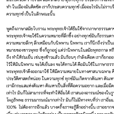
ทำ ในเมืองมันติดขัด เราก็ประสบความทุกข์ เมื่ออะไรมันไม่ราบร
ความทุกข์ เป็นในลักษณะนั้น
พูดถึงภาษาสมัยโบราณ พระพุทธเจ้าได้ยืมใช้จากภาษาธรรมดาๆ
พระพุทธเจ้าจะใช้ในความหมายที่ลึกซึ้ง อย่างทุกข์มันก็ธรรมดาๆ 
ความหมายลึกๆ ลึกเหมือนกับนิพพาน นิพพาน เราก็นึกถึงว่าเป็นเรื่
หมายของชาวพุทธ ซึ่งก็ถูกอยู่ แต่ว่านิพพานในสมัยพุทธกาล หร
ถึง ทำให้ร่มเย็น เช่นหุงข้าวแล้ว มันร้อนๆ กำลังเดือด เราก็ยกอ
ไว้ให้มันนิพพาน จะได้เย็นลง จะได้ทานได้ คือมันใช้ในภาษาธร
พระพุทธเจ้าดึงออกมาใช้ ให้มีความหมายในทางศาสนาเฉพาะ ศ
ประวัติศาสตร์หน่อย ในความทุกข์ ทุกข์มันเกิดจากตัณหา ตัณหาป
เรามีกระแสแห่งตัณหา ตัณหาเป็นสิ่งที่คือความอยาก และเมื่อ
เท่าไร มันก็ไม่สามารถที่จะทำให้อิ่มได้ เราสนองอารมณ์ของในรูป
โผฎธัพพะ ธรรมมารมณ์มากเท่าไร มันก็ไม่มีทางจบที่ว่า เราอิ่ม
100% ไม่ต้องการอีกแล้ว บางครั้งเราจะรู้สึกอย่างนั้น เราอย