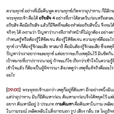
ความทุกข์ อย่างที่เมื่อคืนพูด ความทุกข์เกิดจากอุปาทาน ก็มีลั
พระพุทธเจ้า คือได้
อริยสัจ 4
อย่างที่เราได้สวดวันก่อนหรือสวดเมื
อริยสัจ คือมีอริยสัจ แล้วก็มีจิตที่จะต้องทำต่ออริยสัจนั้น จึงจะไ
จริงๆ ได้ เพราะว่า ปัญหาว่าบางทีเราทำหน้าที่ไม่ถูกต้อง อย่างค
กำหนดรู้หรือต้องรู้ให้ชัดเจน ต้องรู้ให้ชัดเจน ความทุกข์คืออะไร 
ทุกข์ เราก็ต้องรู้จักละเสีย หาสมาธิ คือมันต้องรู้จักละเสีย ซึ่งเหตุที
ปัญหาว่าเราอยากจะละทุกข์ แต่อยากจะเก็บเหตุมันไว้ มันขัดกัน
เป้าหมายที่เราปรารถนาอยู่ ถ้าจะแก้ไข เรียกว่าเข้าใจในความรู้ส
เข้าใจแล้ว ก็ต้องเป็นผู้พิจารณา สังเกตดูว่า เหตุที่แท้จริงคืออะไ
อะไร
[
09:00
]
พระพุทธเจ้าบอกว่า เหตุก็อยู่ที่ตัณหา อีกอย่างหนึ่งม
แต่ว่าอุปาทาน มันก็มีตัณหาก่อน ตัณหามาก่อนจึงได้หยุดไว้ แ
อยาก ตัณหามีอยู่ 3 ประเภท
กามตัณหา
คือตัณหาในกาม เพลิด
ในกามรมณ์ เพลิดเพลินในสิ่งภายนอก รูป เสียง กลิ่น รส โผฎธ