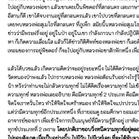
ไปอยู่กับหลวงพ่อชา แล้วเขาเคยเป็นพิชคอร์ที่สกลนคร เลยภาษ
อีสานก็ดี เขาได้จบงานอยู่ที่สกลนครแล้ว เขาไปบวชที่สกลนคร แ
เคยพบหลวงพ่อสุเมโธที่สกลนคร ที่ภูเพ็ก สมัยนั้นหลวงพ่อสุเมโธป
ข่าวว่ามีพระฝรั่งอยู่ อยู่ในป่า อยู่ในเขา กำลังภาวนา กำลังปฎิบั
หา ก็เกิดความเลื่อมใส แล้วก็ได้ข่าวกิติศัพท์ของหลงพ่อชา ก็เ
เทอมของการอยู่พิชคอร์ ก็จะไปอยู่กับหลวงพ่อชาสักพักหนึ่ง เพื่
แล้วได้บวชแล้ว เกิดความคิดว่าจะอยู่ระยะหนึ่ง ไม่ได้คิดว่าจะอยู
วัดหนองป่าพงแล้ว ไปกราบหลวงพ่อ หลวงพ่อต้อนรับอย่างไรรู้ไ
น้า หวังว่าท่านจะไม่กลัวความทุกข์ ไม่ได้คิดเรื่องความทุกข์ ไม
ความทุกข์ หลวงพ่อเลยอธิบาย คือมีความทุกข์ 2 ประเภท คือมีคว
จิตใจเราหวั่นไหว ทำให้จิตใจเศร้าหมอง ทำให้จิตใจแปรปรวนโ
แต่ว่ามีความทุกข์อีกประเภทหนึ่ง ที่เรายอมดู ยอมศึกษา ยอมเอา
อาจารย์ของเรา เพื่อเข้าใจการเป็นมนุษย์ที่มีความรู้สึกอยู่ เร
ทุกข์ประเภทที่ 2 เพราะ
โดยปกติเราชอบวิ่งหนีความทุกข์อยู่ตล
ไม่ยอมสังเกต เมื่อเป็นอย่างนั้น ไม่มีวัน ไม่มีเวย์เลย ที่จะได้พ้