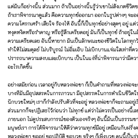
แต่มันก็อย่างนั้น ส่วนมาก ถ้าเป็นอย่างนั้นรู้ว่าเขาไม่สังเกตชีวิ
ถ้าเราพิจารณาดูแล้ว คือความทุกข์ออกมา ออกในรูปต่างๆ จะออ
ความโศรกเศร้า เสียใจ ร้องไห้ อันนี้ก็เป็นทุกข์อย่างสุดๆ อยู่ แต่ว่
หงุดหงิดหรือรำคาญ หรือรู้สึกเครียดอยู่ มันก็เป็นทุกข์ ถ้าอยู่ในส
ความเครียดเลย อันนี้หายาก มันเป็นลักษณะของชีวิตในโลกทุกวัน
ทำให้ไม่สมดุลย์ ไม่บริบูรณ์ ไม่อิ่มเอิบ ไม่เบิกบานแจ่มใสเท่าที่ค
ปรารถนาความสงบและเบิกบาน เป็นในแง่ที่น่าพิจารณาว่ามีความท
อะไรเกิดขึ้น
อย่างสมัยก่อน เวลาอยู่กับหลวงพ่อชา ก็เป็นคำถามที่หลวงพ่อจะถา
บางทีมันมีอุปสสรคในการภาวนา มีอุปสรรคในการดำเนินชีวิตใน
นักบวชใหม่ๆ เราก็กำลังปรับตัวที่จะอยู่ หลวงพ่อชาก็จะถามอยู่เร
ส่วนมากก็จะปฏิเสธไว้ก่อนว่า ไม่ทุกข์ แต่ว่าไม่ควรเป็นอย่างนี้เล
ภายนอก ไม่ดูประสบการณ์ของตัวเองจริงๆ อันนี้มันเป็นธรรมช
มนุษย์เรา การได้พิจารณาให้ดีว่าความทุกข์มีอยู่ เหมือนกับฝรั่ง
หลวงพ่อชา ขออยู่ ขอปฏิบัติ ขอบวช จริงๆ ก็เพิ่งบวช คนนี้เป็นรุ่น