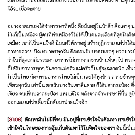
เบื่อ เช่นเราชอบอะไรสักอย่าง เป็นอาหารสักชนิดหนึ่ง ทานทุกวันๆ
โอ้ว.. เบื่อจะตาย
อย่างอาตมาเองได้จำพรรษาที่หนึ่ง คือมันอยู่ในป่าลึก คือเดาๆ น
มันก็เป็นเหมือง ผู้คนที่ทำเหมืองก็ไม่ได้เป็นคนละเอียดที่สุดในสั
เหมือง เขาก็เป็นคนใจดี นิมนต์ให้เราอยู่ สร้างกุฏิถวาย แต่ว่าได
อาหารถวาย บิณฑบาตรทุกวัน คือตอนรับบาตรแรกๆ พวกชาวบ้าน
ว่าในที่สุดเราก็ธรรมดา อาหารไม่มากจากชาวบ้านทั่วๆ ไป พวก
ก็ได้รับอาหารทุกๆ วันจากแม่ครัว แม่ครัวก็ไม่สู้จะฉลาดนัก เห็นว่า
ไม่เป็นไทย ก็คงทานอาหารไทยไม่เป็น เลยได้หุงข้าว ถวายข้าวทุก
เจียวทุกวัน เท่านั้น ยกเว้นบางวันเขาตื่นสาย ก็ได้ปลากระป๋อง ซึ่
เจียว จนเห็นปลากระป๋อง แหม..ดีใจ หลังจากจำพรรษาที่นั้น ดูไข่
ออกเลย แต่ว่าเดี๋ยวนี้กลับมาน่าสนใจอีก
[
31:08
]
ตัณหามันไม่มีที่จบ มันอยู่ที่เราเข้าใจในตัณหา เราเข้าใ
เข้าใจในโทษของการอุ้มเก็บตัณหาไว้ในจิตใจของเรา
อันนี้เป็