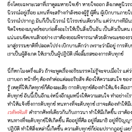
ยิ่งโดยเฉพาะเวลาที่เราดูลมหายใจเข้า หายใจออก สังเกตดูนิวรณ
นิวรณ์อยู่เรื่อย แทนที่จะสร้างกำลังของผู้รู้ ผู้ตื่น ผู้เบิกบานภายใ
นิวรณ์ปรากฏ มันก็เป็นนิวรณ์ นิโรธเช่นเดียวกัน แต่ว่าบางทีมั
จิตใจของมนุษย์ชอบก่อตั้งอะไรให้เป็นสิ่งเป็นอัน เป็นตัวเป็นตน เ
แน่นอนชัดเจนสักอย่าง เราต้องยอมพิจารณาด้วยลักษณะของธรร
มาสู่ธรรมชาติที่ปลอดโปร่ง เบิกบานดีกว่า เพราะว่ามีอยู่ การดับทุ
เราเป็นผู้สังเกต ให้เราเป็นผู้ปฎิบัติ เพื่อลิ้มรสของการดับทุกข์
นี่ก็หกโมงครึ่งแล้ว ถ้าจะพูดเรื่องอริยมรรคไม่รู้จะจบเมื่อไร แต่ว
เราบอก หน้าที่ๆ ต้องทำต่อแต่ละอริยสัจ ต้องให้ความสนใจ ของ
รู้ เหตุที่ให้เกิดทุกข์ก็ต้องละเสีย การดับทุกข์ต้องทำให้แจ้ง คือเ
ดับทุกข์ อันนี้เป็นอีกแง่หนึ่งอีกมุมหนึ่งให้ความสนใจ ทำอย่างไ
ทำให้แจ้งซึ่งการดับทุกข์ หนทางที่จะดับทุกข์ เราจะต้องทำให้มีเกิ
เวตัพพันติ
คำรากศัพท์เดียวกันกับภาวนา ทำให้มีเกิดขึ้น เราต้อง
หนทางที่จะดับทุกข์ให้เกิดขึ้น คืออยู่ที่ศีล อยู่ที่สมาธิ อยู่ที่ปัญญา
ปฎิบัติ ทำให้สิ่งเหล่านี้เกิดขึ้น ความดับทุกข์ก็ย่อมปรากฎอยู่ เลย