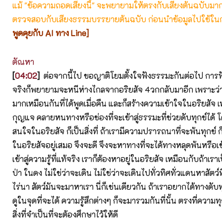
แม้ "ข้อความถอดเสียงนี้" จะพยายามให้ตรงกับเสียงต้นฉบับมากที่
ตรวจสอบกับเสียงธรรมบรรยายต้นฉบับ ก่อนนำข้อมูลไปใช้ในก
พูดคุยกับ AI ทาง Line]
ตัณหา
[
04:02
]
ต่อจากนี้ไป ขอญาติโยมตั้งใจฟังธรรมะกันต่อไป การฟัง
จริงก็พยายามจะหนีห่างไกลจากอริยสัจ 4วกกลับมาอีก เพราะว่าเป
มากเหมือนกันที่ได้พูดเมื่อคืน และก็สร้างความเข้าใจในอริยสัจ 
กุญแจ คลายหนทางหรือช่องที่จะเข้าสู่ธรรมะที่ช่วยดับทุกข์ได้
สนใจในอริยสัจ ก็เป็นสิ่งที่ ถ้าเรามีความปรารถนาที่จะพ้นทุกข์ ก
ในอริยสัจอยู่เสมอ จึงจะดี จึงจะหาทางที่จะได้ทางหลุดพ้นหรือเ
เข้าสู่ความรู้ที่แท้จริง เราก็ต้องหาอยู่ในอริยสัจ เหมือนกับถ้า
ป่า ในดง ไม่ใช่ว่าจะเดิน ไม่ใช่ว่าจะเดินไปทั่วทิศทั่วแดนหาสัตว์ที
ไร่นา สัตว์มันจะมาหาเรา นี่ก็เช่นเดียวกัน ถ้าเราอยากได้ทางดับ
ดูในจุดที่จะได้ ความรู้สึกต่างๆ ก็จะมารวมกันที่นั้น ตรงที่ความทุ
สิ่งที่จำเป็นที่จะต้องศึกษาไว้ให้ดี