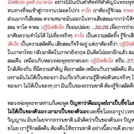
นิสสัคโค มุตติ อนาลโย
อย่างนี้มันเป็นคำศัพท์ที่สำคัญในพระพ
หนทางที่จะเข้าสู่การงานปลอดโปร่ง
จาโค
เราต้องรู้จักละ
จาค
ส่วนมากก็เสียสละ ความหมายมันออกในทางเสียสละมากกว่าให้ๆ
สละ จาโค จาคะ
ปฎินิสสัคโค
ก็ยอมปล่อย
..
36:28
..
เพื่อการถ่า
อาศัยความจำไม่ได้ ไม่เที่ยงจริงๆ
จาโค
เป็นความสลัดทิ้ง รู้จักเ
สัคโค
เป็นความสลัดคืน เสียสละก็จริงอยู่ แต่เราต้องที่ว่า
ปฎินิส
ในภาษาไทย กลับมาคิดในภาษาอังกฤษ มันคิดไม่ออกอีกแล้ว สม
สละคืน เหมือนกับหลวงพ่อพุทธทาสบอก
ปฎินิสสัคโค
หรือ
..
37:
ใกล้เคียงกัน ที่มีความสำคัญ คือเราสลัด เหมือนกับเราสลัดคืน ค
เพราะมันไม่ได้เป็นของเรา มันเกี่ยวกับความรู้สึกต่อตัวตนจริงๆ ไม่
ของเรา ไม่ได้เป็นของๆ เรา มันเป็นของธรรมชาติ ต้องรู้จักสลัดค
หลวงพ่อพุทธทาสท่านก็เคยพูด
ปัญหาว่าคือมนุษย์เราเป็นขี้ขโ
ไม่ได้เป็นของตัวเอง เอามาเป็นของตัวเอง
เลยขี้ขโมยเอารูป เว
วิญญาณ มันขโมยจากธรรมชาติ แล้วคิดว่าเป็นของตัวเอง ปัญหาอย
ขโมย เรารู้จักสลัดคืน ต้องคืนให้ธรรมชาติ อย่างนี้สบายดี สบาย