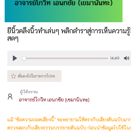
ยีนิ้วคลึงนิ้วทำเล่นๆ พลิกตำราสู่การเห็นความรู
สดๆ
14:49
Play
M
ผู้ให้ธรรม
อาจารย์โกวิท เอนกชัย (เขมานันทะ)
แม้ "ข้อความถอดเสียงนี้" จะพยายามให้ตรงกับเสียงต้นฉบับมากที่
ตรวจสอบกับเสียงธรรมบรรยายต้นฉบับ ก่อนนำข้อมูลไปใช้ในก