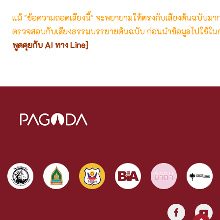
แม้ "ข้อความถอดเสียงนี้" จะพยายามให้ตรงกับเสียงต้นฉบับมากที่
ตรวจสอบกับเสียงธรรมบรรยายต้นฉบับ ก่อนนำข้อมูลไปใช้ในก
พูดคุยกับ AI ทาง Line]