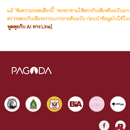
แม้ "ข้อความถอดเสียงนี้" จะพยายามให้ตรงกับเสียงต้นฉบับมากที่
ตรวจสอบกับเสียงธรรมบรรยายต้นฉบับ ก่อนนำข้อมูลไปใช้ในก
พูดคุยกับ AI ทาง Line]