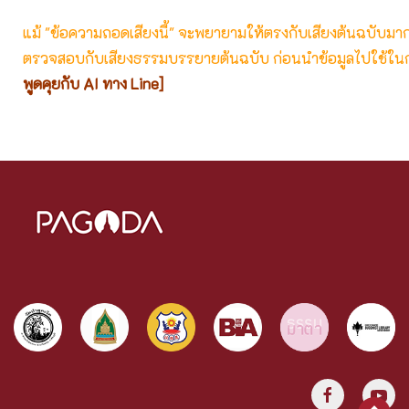
แม้ "ข้อความถอดเสียงนี้" จะพยายามให้ตรงกับเสียงต้นฉบับมากที่
ตรวจสอบกับเสียงธรรมบรรยายต้นฉบับ ก่อนนำข้อมูลไปใช้ในก
พูดคุยกับ AI ทาง Line]