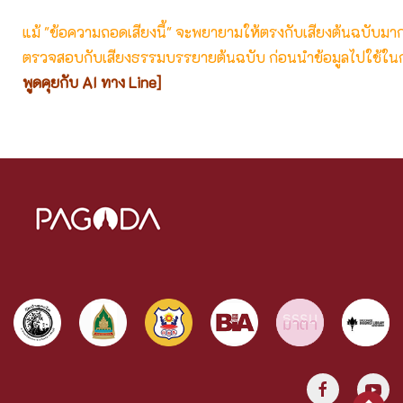
แม้ "ข้อความถอดเสียงนี้" จะพยายามให้ตรงกับเสียงต้นฉบับมากที่
ตรวจสอบกับเสียงธรรมบรรยายต้นฉบับ ก่อนนำข้อมูลไปใช้ในก
พูดคุยกับ AI ทาง Line]