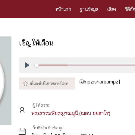
หน้าแรก
ฐานข้อมูล
เสียง
วีดิทั
เชิญให้เตือน
Play
{ampz:shareampz}
ผู้ให้ธรรม
พระธรรมพัชรญาณมุนี (ฌอน ชยสาโร)
วันที่นำเข้าข้อมูล