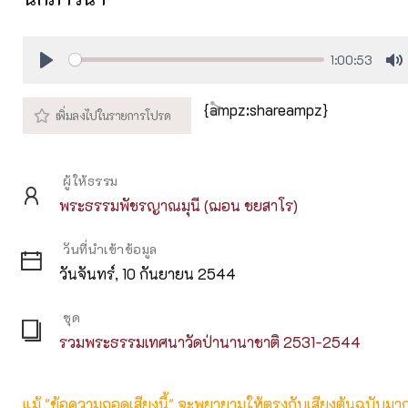
1:00:53
Play
M
{ampz:shareampz}
ผู้ให้ธรรม
พระธรรมพัชรญาณมุนี (ฌอน ชยสาโร)
วันที่นำเข้าข้อมูล
วันจันทร์, 10 กันยายน 2544
ชุด
รวมพระธรรมเทศนาวัดป่านานาชาติ 2531-2544
แม้ "ข้อความถอดเสียงนี้" จะพยายามให้ตรงกับเสียงต้นฉบับมากที่