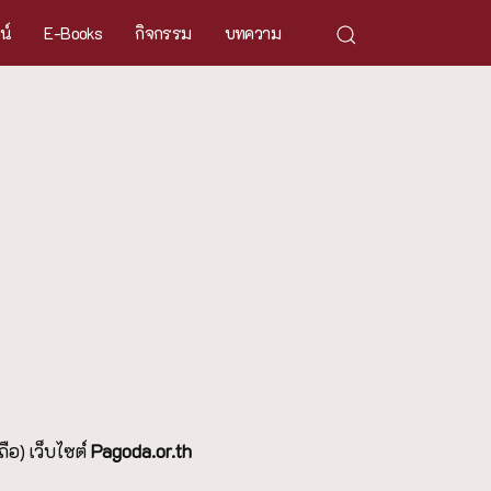
ศน์
E-Books
กิจกรรม
บทความ
ือ) เว็บไซต์
P
agoda.or.th