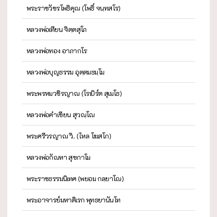
พระราชวัชรโพธิคุณ (โพธิ์ จนฺทสโร)
หลวงพ่อเทียน จิตฺตสุโภ
หลวงพ่อทอง อาภากโร
หลวงพ่อบุญธรรม อุตฺตมธมฺโม
พระพรหมวชิรญาณ (โรเบิร์ต สุเมโธ)
หลวงพ่อคำเขียน สุวณฺโณ
พระศรีวรญาณ วิ. (ไหล โฆสโก)
หลวงพ่อกัณหา สุขกาโม
พระราชธรรมนิเทศ (พยอม กลฺยาโณ)
พระอาจารย์มหาดิเรก พุทธยานันโท