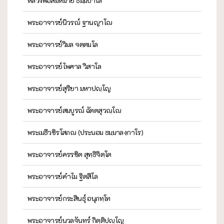
หลวงพ่อสมหมาย ธมฺมปาโล
พระอาจารย์นิวรณ์ ฐานญาโณ
พระอาจารย์วิมล จตฺตมโล
พระอาจารย์ไพศาล วิสาโล
พระอาจารย์สุริยา มหาปญฺโญ
พระอาจารย์สมบูรณ์ ฉัตตสุวณฺโณ
พระเมธีวชิรโสภณ (ประนอม ธมฺมาลงฺกาโร)
พระอาจารย์ครรชิต สุทฺธิจิตฺโต
พระอาจารย์คำไม ฐิตสีโล
พระอาจารย์กระสินธุ์ อนุภทฺโท
พระอาจารย์นวลจันทร์ กิตฺติปญฺโญ