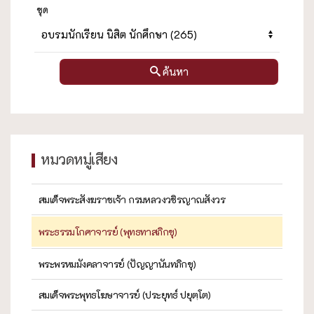
ชุด
ค้นหา
หมวดหมู่เสียง
สมเด็จพระสังฆราชเจ้า กรมหลวงวชิรญาณสังวร
พระธรรมโกศาจารย์ (พุทธทาสภิกขุ)
พระพรหมมังคลาจารย์ (ปัญญานันทภิกขุ)
สมเด็จพระพุทธโฆษาจารย์ (ประยุทธ์ ปยุตฺโต)