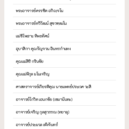
พระอาจารย์ครรชิต อกิญฺจโน
พระอาจารย์ทวีวัฒน์ สุขวฑฺฒโน
แม่ชีไพเราะ ทิพยทัศน์
อุบาสิกา คุณรัญจวน อินทรกำแหง
คุณแม่สิริ กรินชัย
คุณแม่พิกุล มโนเจริญ
ศาสตราจารย์เกียรติคุณ นายแพทย์ประเวศ วะสี
อาจารย์โกวิท เอนกชัย (เขมานันทะ)
อาจารย์เจริญ กุลสุวรรณ (ทยาลุ)
อาจารย์ประมวล เพ็งจันทร์