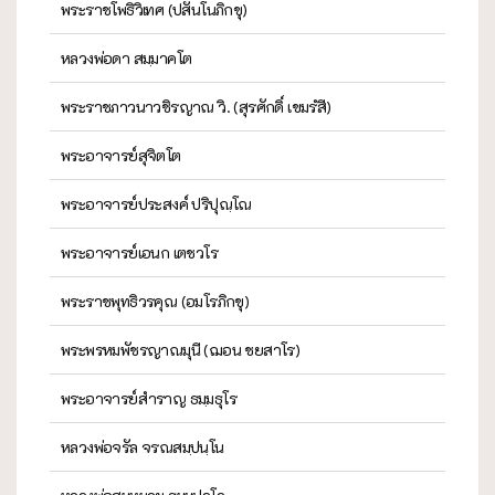
พระราชโพธิวิเทศ (ปสันโนภิกขุ)
หลวงพ่อดา สมฺมาคโต
พระราชภาวนาวชิรญาณ วิ. (สุรศักดิ์ เขมรํสี)
พระอาจารย์สุจิตโต
พระอาจารย์ประสงค์ ปริปุณฺโณ
พระอาจารย์เอนก เตชวโร
พระราชพุทธิวรคุณ (อมโรภิกขุ)
พระพรหมพัชรญาณมุนี (ฌอน ชยสาโร)
พระอาจารย์สำราญ ธมฺมธุโร
หลวงพ่อจรัล จรณสมฺปนฺโน